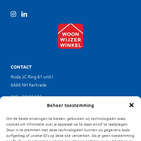
CONTACT
Roda JC Ring 61 unit I
6466 NH Kerkrade
045 – 23 00 035
(werkdagen tussen 9.00 en 17.00 uur)
Beheer toestemming
mkb@limburgverduurzaamt.nl
Om de beste ervaringen te bieden, gebruiken wij technologieën zoals
cookies om informatie over je apparaat op te slaan en/of te raadplegen.
Door in te stemmen met deze technologieën kunnen wij gegevens zoals
SITEMAP
surfgedrag of unieke ID's op deze site verwerken. Als je geen toestemming