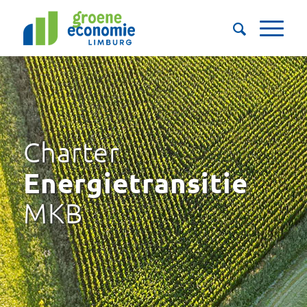
Charter
Energietransitie
MKB