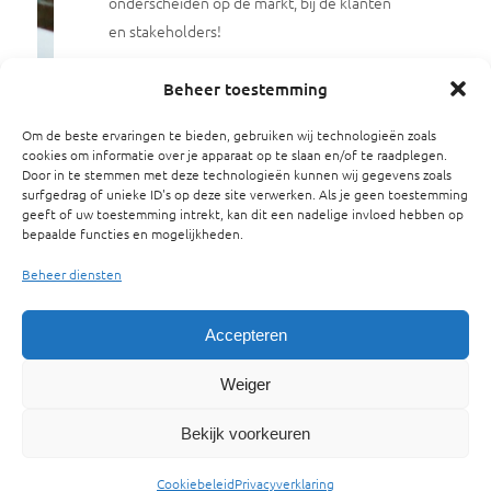
onderscheiden op de markt, bij de klanten
en stakeholders!
Prijzen dienstverlening MKB
Beheer toestemming
Om de beste ervaringen te bieden, gebruiken wij technologieën zoals
cookies om informatie over je apparaat op te slaan en/of te raadplegen.
Door in te stemmen met deze technologieën kunnen wij gegevens zoals
surfgedrag of unieke ID's op deze site verwerken. Als je geen toestemming
geeft of uw toestemming intrekt, kan dit een nadelige invloed hebben op
bepaalde functies en mogelijkheden.
Beheer diensten
Energiebrigade MKB
Accepteren
Voor de micro en kleine MKB-bedrijven, met name bedrijven
Weiger
in de Retail,
Bekijk voorkeuren
ambachtelijk, dienstverlening en toerisme & recreatie, is een
speciale aanpak
Cookiebeleid
Privacyverklaring