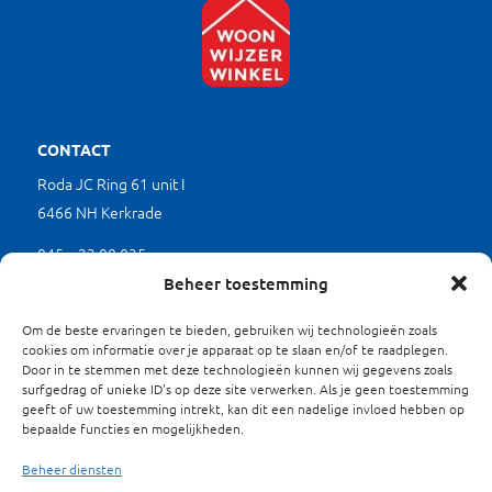
CONTACT
Roda JC Ring 61 unit I
6466 NH Kerkrade
045 – 23 00 035
(werkdagen tussen 9.00 en 17.00 uur)
Beheer toestemming
mkb@limburgverduurzaamt.nl
Om de beste ervaringen te bieden, gebruiken wij technologieën zoals
cookies om informatie over je apparaat op te slaan en/of te raadplegen.
Door in te stemmen met deze technologieën kunnen wij gegevens zoals
SITEMAP
surfgedrag of unieke ID's op deze site verwerken. Als je geen toestemming
geeft of uw toestemming intrekt, kan dit een nadelige invloed hebben op
Waarom Verduurzamen?
bepaalde functies en mogelijkheden.
Projecten
Beheer diensten
Energieloket