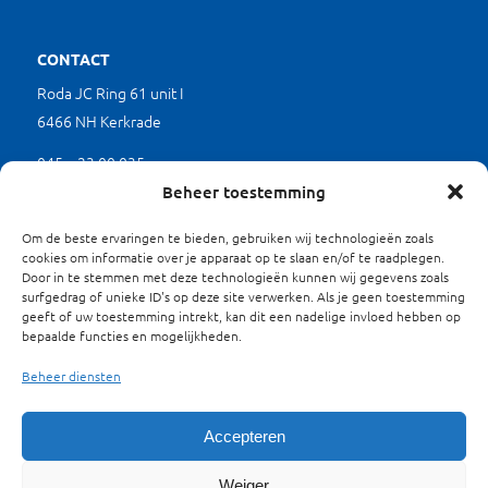
CONTACT
Roda JC Ring 61 unit I
6466 NH Kerkrade
045 – 23 00 035
(werkdagen tussen 9.00 en 17.00 uur)
Beheer toestemming
mkb@limburgverduurzaamt.nl
Om de beste ervaringen te bieden, gebruiken wij technologieën zoals
cookies om informatie over je apparaat op te slaan en/of te raadplegen.
Door in te stemmen met deze technologieën kunnen wij gegevens zoals
SITEMAP
surfgedrag of unieke ID's op deze site verwerken. Als je geen toestemming
geeft of uw toestemming intrekt, kan dit een nadelige invloed hebben op
Waarom Verduurzamen?
bepaalde functies en mogelijkheden.
Projecten
Beheer diensten
Energieloket
Over ons
Contact
Accepteren
Privacyverklaring
Weiger