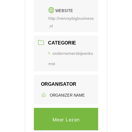
WEBSITE
http://venraybigbusiness
.nl
CATEGORIE
ondernemersbijeenko
mst
ORGANISATOR
ORGANIZER NAME
Meer Lezen