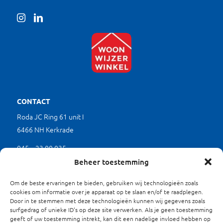
CONTACT
Roda JC Ring 61 unit I
6466 NH Kerkrade
045 – 23 00 035
(werkdagen tussen 9.00 en 17.00 uur)
Beheer toestemming
mkb@limburgverduurzaamt.nl
Om de beste ervaringen te bieden, gebruiken wij technologieën zoals
cookies om informatie over je apparaat op te slaan en/of te raadplegen.
Door in te stemmen met deze technologieën kunnen wij gegevens zoals
SITEMAP
surfgedrag of unieke ID's op deze site verwerken. Als je geen toestemming
geeft of uw toestemming intrekt, kan dit een nadelige invloed hebben op
Waarom Verduurzamen?