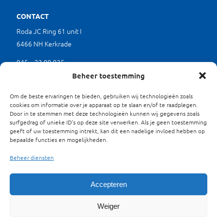
CONTACT
Roda JC Ring 61 unit I
6466 NH Kerkrade
045 – 23 00 035
(werkdagen tussen 9.00 en 17.00 uur)
Beheer toestemming
mkb@limburgverduurzaamt.nl
Om de beste ervaringen te bieden, gebruiken wij technologieën zoals
cookies om informatie over je apparaat op te slaan en/of te raadplegen.
Door in te stemmen met deze technologieën kunnen wij gegevens zoals
SITEMAP
surfgedrag of unieke ID's op deze site verwerken. Als je geen toestemming
geeft of uw toestemming intrekt, kan dit een nadelige invloed hebben op
Waarom Verduurzamen?
bepaalde functies en mogelijkheden.
Projecten
Beheer diensten
Energieloket
Over ons
Contact
Accepteren
Privacyverklaring
Weiger
Cookies