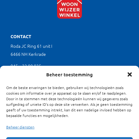
CONTACT
Roda JC Ring 61 unit I
6466 NH Kerkrade
045 – 23 00 035
(werkdagen tussen 9.00 en 17.00 uur)
Beheer toestemming
mkb@limburgverduurzaamt.nl
Om de beste ervaringen te bieden, gebruiken wij technologieën zoals
cookies om informatie over je apparaat op te slaan en/of te raadplegen.
Door in te stemmen met deze technologieën kunnen wij gegevens zoals
SITEMAP
surfgedrag of unieke ID's op deze site verwerken. Als je geen toestemming
geeft of uw toestemming intrekt, kan dit een nadelige invloed hebben op
Waarom Verduurzamen?
bepaalde functies en mogelijkheden.
Projecten
Energieloket
Beheer diensten
Over ons