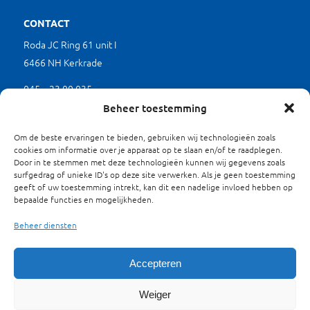
CONTACT
Roda JC Ring 61 unit I
6466 NH Kerkrade
045 – 23 00 035
(werkdagen tussen 9.00 en 17.00 uur)
Beheer toestemming
mkb@limburgverduurzaamt.nl
Om de beste ervaringen te bieden, gebruiken wij technologieën zoals
cookies om informatie over je apparaat op te slaan en/of te raadplegen.
Door in te stemmen met deze technologieën kunnen wij gegevens zoals
SITEMAP
surfgedrag of unieke ID's op deze site verwerken. Als je geen toestemming
geeft of uw toestemming intrekt, kan dit een nadelige invloed hebben op
Waarom Verduurzamen?
bepaalde functies en mogelijkheden.
Projecten
Beheer diensten
Energieloket
Over ons
Contact
Accepteren
Privacyverklaring
Weiger
Cookies