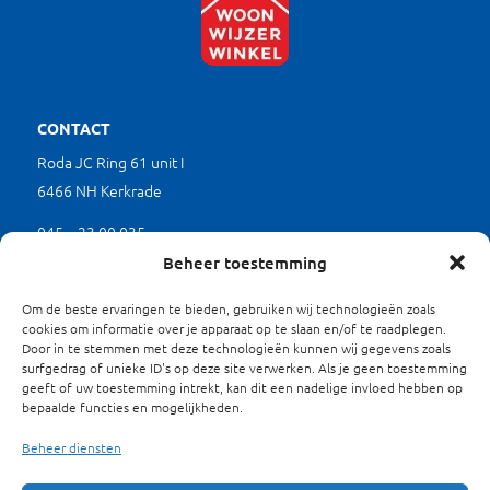
CONTACT
Roda JC Ring 61 unit I
6466 NH Kerkrade
045 – 23 00 035
(werkdagen tussen 9.00 en 17.00 uur)
Beheer toestemming
mkb@limburgverduurzaamt.nl
Om de beste ervaringen te bieden, gebruiken wij technologieën zoals
cookies om informatie over je apparaat op te slaan en/of te raadplegen.
Door in te stemmen met deze technologieën kunnen wij gegevens zoals
SITEMAP
surfgedrag of unieke ID's op deze site verwerken. Als je geen toestemming
geeft of uw toestemming intrekt, kan dit een nadelige invloed hebben op
Waarom Verduurzamen?
bepaalde functies en mogelijkheden.
Projecten
Energieloket
Beheer diensten
Over ons