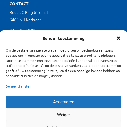
CONTACT
Roda JC Ring 61 unit I
6466 NH Kerkrade
045 – 23 00 035
(werkdagen tussen 9.00 en 17.00 uur)
Beheer toestemming
mkb@limburgverduurzaamt.nl
Om de beste ervaringen te bieden, gebruiken wij technologieën zoals
cookies om informatie over je apparaat op te slaan en/of te raadplegen.
Door in te stemmen met deze technologieën kunnen wij gegevens zoals
SITEMAP
surfgedrag of unieke ID's op deze site verwerken. Als je geen toestemming
geeft of uw toestemming intrekt, kan dit een nadelige invloed hebben op
Waarom Verduurzamen?
bepaalde functies en mogelijkheden.
Projecten
Beheer diensten
Energieloket
Over ons
Contact
Accepteren
Privacyverklaring
Weiger
Cookies