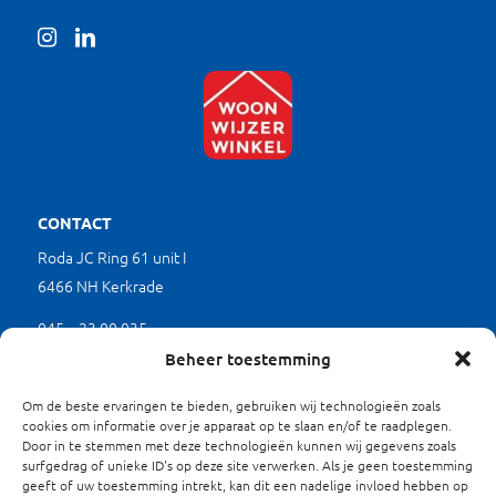
CONTACT
Roda JC Ring 61 unit I
6466 NH Kerkrade
045 – 23 00 035
(werkdagen tussen 9.00 en 17.00 uur)
Beheer toestemming
mkb@limburgverduurzaamt.nl
Om de beste ervaringen te bieden, gebruiken wij technologieën zoals
cookies om informatie over je apparaat op te slaan en/of te raadplegen.
Door in te stemmen met deze technologieën kunnen wij gegevens zoals
SITEMAP
surfgedrag of unieke ID's op deze site verwerken. Als je geen toestemming
geeft of uw toestemming intrekt, kan dit een nadelige invloed hebben op
Waarom Verduurzamen?