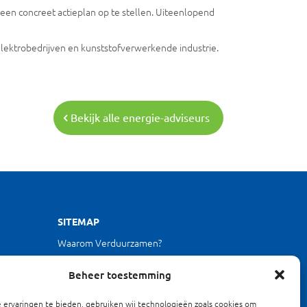
een concreet actieplan op te stellen. Uiteenlopend
elektrobedrijven en kunststofverwerkende industrie.
Bekijk alle energie-adviseurs
SITEMAP
Waarom Verduurzamen?
Projecten
Beheer toestemming
Energieloket
Over ons
 uur)
ervaringen te bieden, gebruiken wij technologieën zoals cookies om