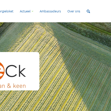
rgieloket
Actueel
Ambassadeurs
Over ons