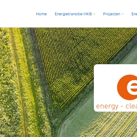
Home
Energietransitie MKB
Projecten
Ene
: