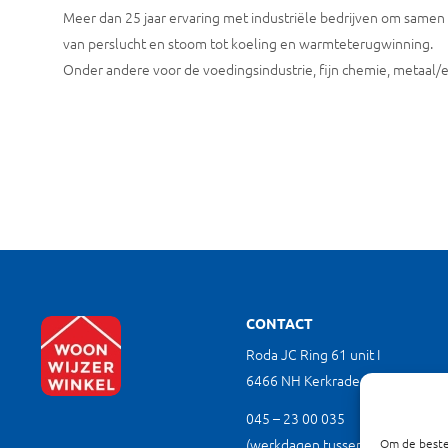
Meer dan 25 jaar ervaring met industriële bedrijven om samen 
van perslucht en stoom tot koeling en warmteterugwinning.
Onder andere voor de voedingsindustrie, fijn chemie, metaal/
CONTACT
Roda JC Ring 61 unit I
6466 NH Kerkrade
045 – 23 00 035
(werkdagen tussen 9.00 en 17.00
Om de beste 