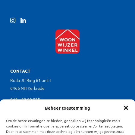
CONTACT
Roda JC Ring 61 unit I
6466 NH Kerkrade
045 – 23 00 035
(werkdagen tussen 9.00 en 17.00 uur)
Beheer toestemming
mkb@limburgverduurzaamt.nl
Om de beste ervaringen te bieden, gebruiken wij technologieën zoals
cookies om informatie over je apparaat op te slaan en/of te raadplegen.
Door in te stemmen met deze technologieën kunnen wij gegevens zoals
SITEMAP