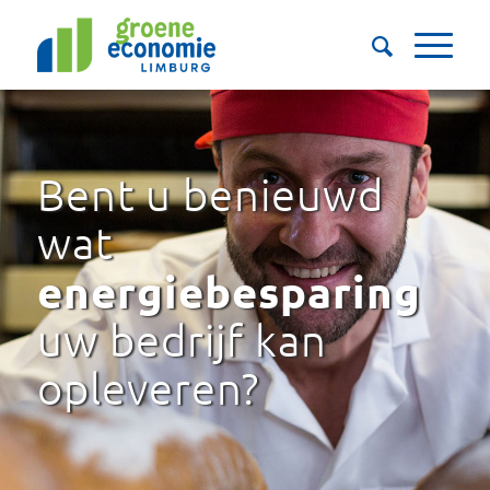
Bent u benieuwd
wat
energiebesparing
uw bedrijf kan
opleveren?