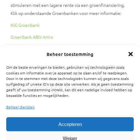
stimuleren met een lagere rente via een groenfinanciering.
Klik op onderstaande Groenbanken voor meer informatie:
ING Groenbank
Groenbank ABN Amro
RABO Groenbank
Beheer toestemming
Stichting BespaarGarant
Om de beste ervaringen te bieden, gebruiken wij technologieën zoals
De stichting BespaarGarant is een initiatief van diverse
cookies om informatie over je apparaat op te slaan en/of te raadplegen.
brancheorganisaties in Nederland om bedrijven te helpen bij
Door in te stemmen met deze technologieën kunnen wij gegevens zoals
surfgedrag of unieke ID's op deze site verwerken. Als je geen toestemming
verduurzamen. Zij hebben daarbij een bepaalde methodiek
geeft of uw toestemming intrekt, kan dit een nadelige invloed hebben op
ontwikkeld waarbij uitgegaan wordt van een technische
bepaalde functies en mogelijkheden.
prestatiegarantie en slimme financiering uit lagere
Beheer diensten
energiekosten. Daarnaast gaan ze in 2022 samenwerken met
het nieuwe groene investeringsfonds van het Rijk om zo extra
Accepteren
financieringsmogelijkheden beschikbaar te krijgen voor
bedrijven.
Weiger